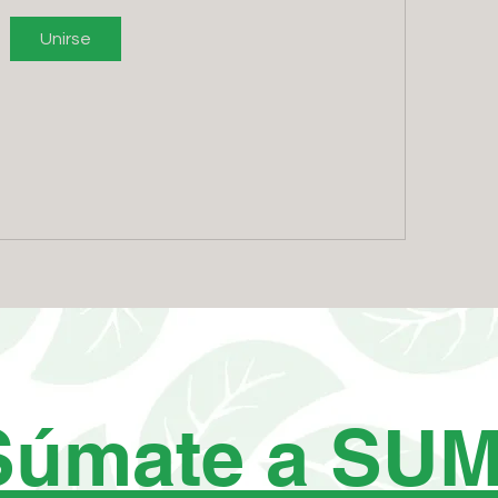
Unirse
Súmate a SU