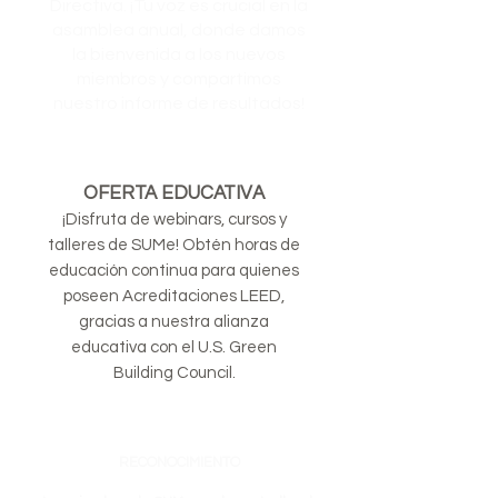
Directiva. ¡Tu voz es crucial en la
asamblea anual, donde damos
la bienvenida a los nuevos
miembros y compartimos
nuestro informe de resultados!
OFERTA EDUCATIVA
¡Disfruta de webinars, cursos y
talleres de SUMe! Obtén horas de
educación continua para quienes
poseen Acreditaciones LEED,
gracias a nuestra alianza
educativa con el U.S. Green
Building Council.
RECONOCIMIENTO