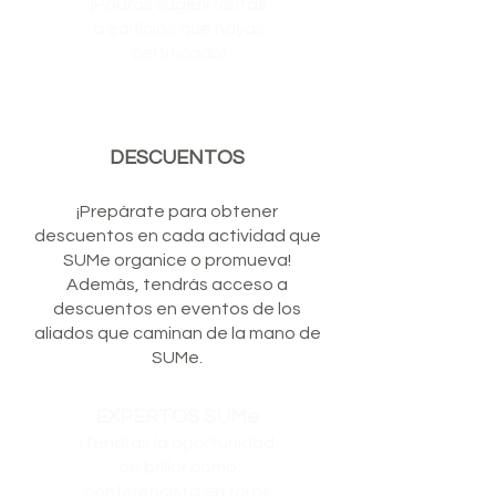
¡Podrás sugerir visitas
a edificios que hayas
certificado!
DESCUENTOS
¡Prepárate para obtener
descuentos en cada actividad que
SUMe organice o promueva!
Además, tendrás acceso a
descuentos en eventos de los
aliados que caminan de la mano de
SUMe.
EXPERTOS SUMe
¡Tendrás la oportunidad
de brillar como
conferencista en foros