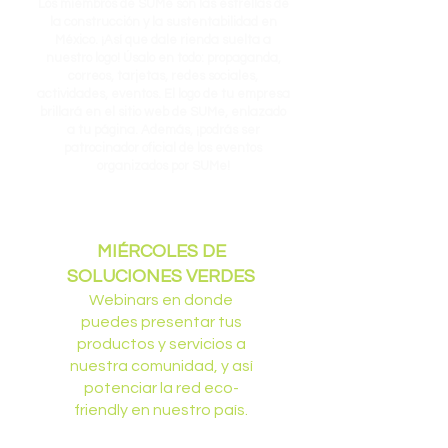
Los miembros de SUMe son las estrellas de
la construcción y la sustentabilidad en
México. ¡Así que dale rienda suelta a
nuestro logo! Úsalo en todo: propaganda,
correos, tarjetas, redes sociales,
actividades, eventos. El logo de tu empresa
brillará en el sitio web de SUMe, enlazado
a tu página. Además, ¡podrás ser
patrocinador oficial de los eventos
organizados por SUMe!
MIÉRCOLES DE
SOLUCIONES VERDES
Webinars en donde
puedes presentar tus
productos y servicios a
nuestra comunidad, y así
potenciar la red eco-
friendly en nuestro país.