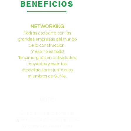
BENEFICIOS
NETWORKING
Podrás codearte con las
grandes empresas del mundo
de la construcción.
¡Y eso no es todo!
Te sumergirás en actividades,
proyectos y eventos
espectaculares junto a los
miembros de SUMe.
VOTO
Cada dos años, tienes la
oportunidad de escoger a los
integrantes de la Mesa