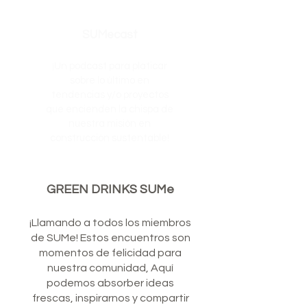
SUMecast
¡Un podcast para platicar
sobre lo último en
tendencias y/o proyectos
que encienden la chispa de
nuestra misión en
construcción sustentable!
GREEN DRINKS SUMe
¡Llamando a todos los miembros
de SUMe! Estos encuentros son
momentos de felicidad para
nuestra comunidad, Aquí
podemos absorber ideas
frescas, inspirarnos y compartir