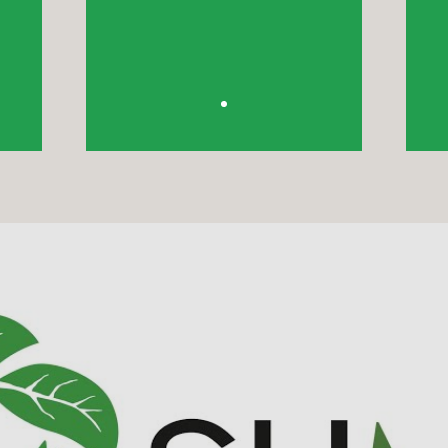
pr
ico
de expertos en edificación
,
sustentable.
os.