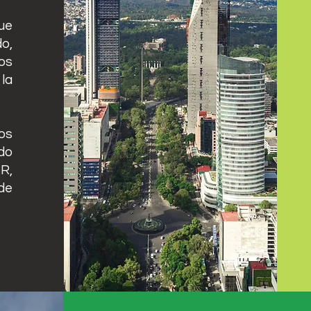
ue
o,
os
la
os
do
R,
de