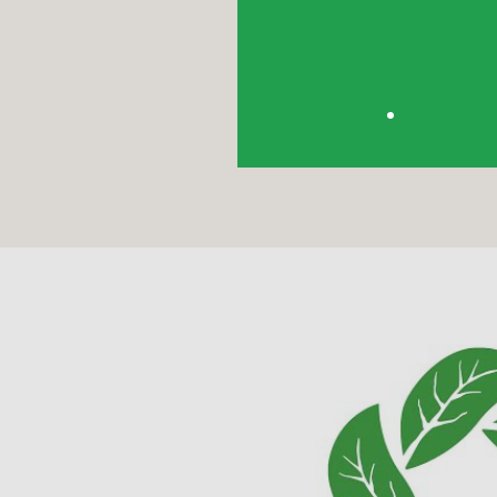
para sensibilizar al públ
a través de webinars
cursos, talleres y event