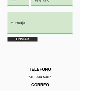
ENVIAR
TELEFONO
56 1034 5367
CORREO
coordinacion@sume.org.mx