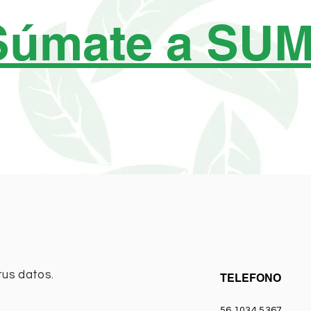
Súmate a SU
tus datos.
TELEFONO
56 1034 5367