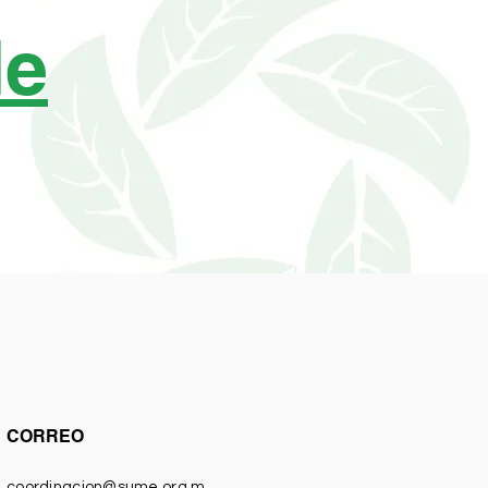
Me
CORREO
coordinacion@sume.org.m