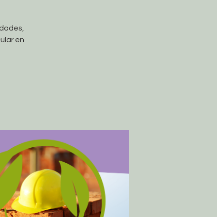
idades,
ular en